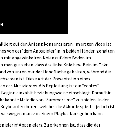
illiert auf den Anfang konzentrieren: Im ersten Video ist
ches von der*dem Appspieler*in in beiden Händen gehalten
r*in mit angewinkelten Knien auf dem Boden im
nn man gut sehen, dass das linke Knie bzw. Bein im Takt
Hand von unten mit der Handfläche gehalten, während die
chscreen ist. Diese Art der Präsentation eines
en des Musizierens. Als Begleitung ist ein “echtes”
u Beginn einzählt beziehungsweise einschlägt. Daraufhin
e bekannte Melodie von “Summertime” zu spielen. In der
eyboard zu hören, welches die Akkorde spielt – jedoch ist
en, weswegen man von einem Playback ausgehen kann.
ielerin*Appspielers. Zu erkennen ist, dass die*der