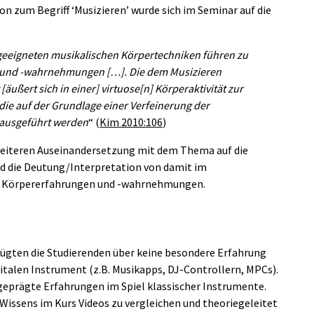
ion zum Begriff ‘Musizieren’ wurde sich im Seminar auf die
ngeeigneten musikalischen Körpertechniken führen zu
 und -wahrnehmungen […]. Die dem Musizieren
äußert sich in einer] virtuose[n] Körperaktivität zur
ie auf der Grundlage einer Verfeinerung der
ausgeführt werden
“ (
Kim 2010:106
)
 weiteren Auseinandersetzung mit dem Thema auf die
 die Deutung/Interpretation von damit im
Körpererfahrungen und -wahrnehmungen.
rfügten die Studierenden über keine besondere Erfahrung
italen Instrument (z.B. Musikapps, DJ-Controllern, MPCs).
eprägte Erfahrungen im Spiel klassischer Instrumente.
 Wissens im Kurs Videos zu vergleichen und theoriegeleitet