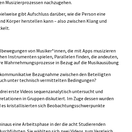
lten Musizierprozessen nachzugehen.
ielweise gibt Aufschluss darüber, wie die Person eine
d Körper herstellen kann – also zwischen Klang und
kelt.
ielbewegungen von Musiker*innen, die mit Apps musizieren
en Instrumenten spielen, Parallelen finden, die andeuten,
are Wahrnehmungsprozesse in Bezug auf die Musikausübung
ch kommunikative Bezugnahme zwischen den Beteiligten
ch unter technisch vermittelten Bedingungen?
ei erste Videos sequenzanalytisch untersucht und
etationen in Gruppen diskutiert. Im Zuge dessen wurden
d es kristallisierten sich Beobachtungsschwerpunkte
inaus eine Arbeitsphase in der die acht Studierenden
durchführten. Sie wählten sich zwei Videos zum Vergleich,