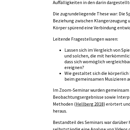
Auffälligkeiten in den darin dargestel
Die zugrundeliegende These war: Die Sp
Beziehung zwischen Klangerzeugung un
Körper spürend eine Verbindung entwic
Leitende Fragestellungen waren:
Lassen sich im Vergleich von Sp
und solchen, die mit herkömmlich
dass sich womöglich vergleichb
ereignen?
Wie gestaltet sich die körperli
beim gemeinsamen Musizieren au
Im Zoom-Seminar wurden gemeinsam dr
Beobachtungsergebnisse sowie Interpr
Methoden (
Hellberg 2018
) erörtert un
heraus.
Bestandteil des Seminars war darüber h
selbstständig eine Analyse von Videos 