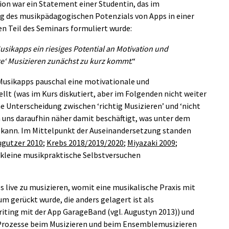
sion war ein Statement einer Studentin, das im
 des musikpädagogischen Potenzials von Apps in einer
 Teil des Seminars formuliert wurde:
usikapps ein riesiges Potential an Motivation und
ige‘ Musizieren zunächst zu kurz kommt
.“
Musikapps pauschal eine motivationale und
llt (was im Kurs diskutiert, aber im Folgenden nicht weiter
ne Unterscheidung zwischen ‘richtig Musizieren’ und ‘nicht
n uns daraufhin näher damit beschäftigt, was unter dem
n kann. Im Mittelpunkt der Auseinandersetzung standen
ugutzer 2010
;
Krebs 2018/2019/2020
;
Miyazaki 2009
;
 kleine musikpraktische Selbstversuchen
 live zu musizieren, womit eine musikalische Praxis mit
m gerückt wurde, die anders gelagert ist als
iting mit der App GarageBand (vgl. Augustyn 2013)) und
e Prozesse beim Musizieren und beim Ensemblemusizieren