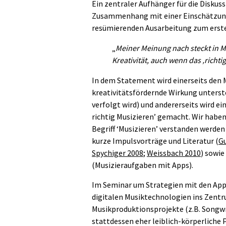
Ein zentraler Aufhänger für die Diskus
Zusammenhang mit einer Einschätzung
resümierenden Ausarbeitung zum ersten
„
Meiner Meinung nach steckt in M
Kreativität, auch wenn das ‚richt
In dem Statement wird einerseits den 
kreativitätsfördernde Wirkung unterste
verfolgt wird) und andererseits wird ei
richtig Musizieren’ gemacht. Wir habe
Begriff ‘Musizieren’ verstanden werde
kurze Impulsvorträge und Literatur (
G
Spychiger 2008
;
Weissbach 2010
) sowie
(Musizieraufgaben mit Apps).
Im Seminar um Strategien mit den Apps
digitalen Musiktechnologien ins Zentru
Musikproduktionsprojekte (z.B. Songwr
stattdessen eher leiblich-körperlich